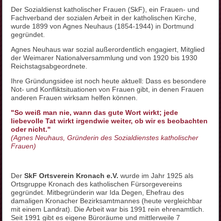
Der Sozialdienst katholischer Frauen (SkF), ein Frauen- und
Fachverband der sozialen Arbeit in der katholischen Kirche,
wurde 1899 von Agnes Neuhaus (1854-1944) in Dortmund
gegründet.
Agnes Neuhaus war sozial außerordentlich engagiert, Mitglied
der Weimarer Nationalversammlung und von 1920 bis 1930
Reichstagsabgeordnete.
Ihre Gründungsidee ist noch heute aktuell: Dass es besondere
Not- und Konfliktsituationen von Frauen gibt, in denen Frauen
anderen Frauen wirksam helfen können.
"So weiß man nie, wann das gute Wort wirkt; jede
liebevolle Tat wirkt irgendwie weiter, ob wir es beobachten
oder nicht."
(Agnes Neuhaus, Gründerin des Sozialdienstes katholischer
Frauen)
Der
SkF Ortsverein Kronach e.V.
wurde im Jahr 1925 als
Ortsgruppe Kronach des katholischen Fürsorgevereins
gegründet. Mitbegründerin war Ida Degen, Ehefrau des
damaligen Kronacher Bezirksamtmannes (heute vergleichbar
mit einem Landrat). Die Arbeit war bis 1991 rein ehrenamtlich.
Seit 1991 gibt es eigene Büroräume und mittlerweile 7